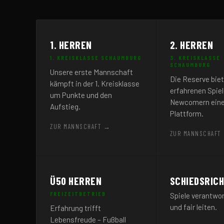
1. HERREN
2. HERREN
1. KREISKLASSE SCHAUMBURG
3. KREISKLASSE
SCHAUMBURG
Unsere erste Mannschaft
Die Reserve bie
kämpft in der 1. Kreisklasse
erfahrenen Spiel
um Punkte und den
Newcomern eine
Aufstieg.
Plattform.
ZUR MANNSCHAFT →
ZUR MANNSCHAFT
Ü50 HERREN
SCHIEDSRIC
FREIZEITBETRIEB
Spiele verantwor
und fair leiten.
Erfahrung trifft
Lebensfreude – Fußball