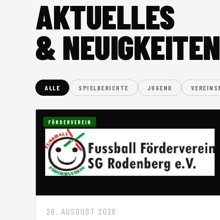
AKTUELLES
& NEUIGKEITE
ALLE
SPIELBERICHTE
JUGEND
VEREINS
FÖRDERVEREIN
26. AUSGUST 2026