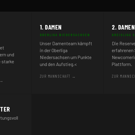
1. DAMEN
2. DAMEN
OBERLIGA NIEDERSACHSEN
KREISLIGA 
Unser Damenteam kämpft
Die Reserve
tet
in der Oberliga
erfahrenen 
ern und
Niedersachsen um Punkte
Newcomerin
 starke
und den Aufstieg.<
Plattform.
ZUR MANNSCHAFT →
ZUR MANNSC
 →
HTER
tungsvoll